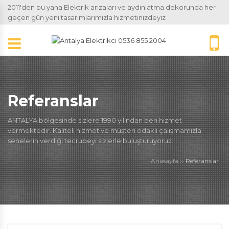
2011'den bu yana Elektrik arızaları ve aydınlatma dekorunda her
geçen gün yeni tasarımlarımızla hizmetinizdeyiz
Referanslar
ANTALYA bölgesinde sizlere 1990 yılından beri hizmet
vermektedir. Kaliteli hizmet ve müşteri odaklı çalışmamızla
senelerin verdiği tecrübeyi sizlerle buluşturuyoruz.
Anasayfa
››
Referanslar