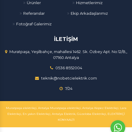
Ürünler
Hizmetlerimiz
Referanslar
Ekip Arkadaşlarımız
Fotoğraf Galerimiz
İLETİŞİM
Muratpaşa, Yeşilbahçe, mahallesi 1462. Sk. Özbey Apt. No:12/B,,
07160 Antalya
0536 8552004
teknik@nobetcielektrik.com
7/24
Muratpaşa elektrikçi, Antalya Muratpaşa elektrikçi, Antalya Kepez Elektrikçi, Lara
Elektrikçi, En yakın Elektrikçi, Antalya Elektrik, Güzeloba Elektrikçi, ELEKTRİKÇİ
KONYAALTI